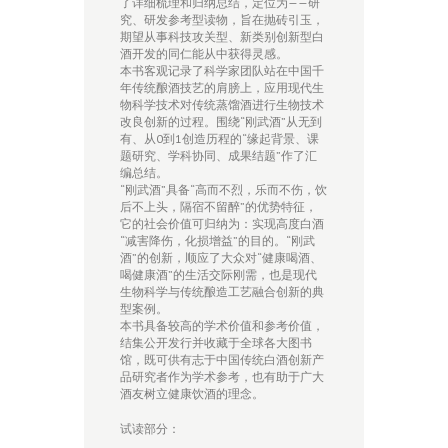
了详细梳理和归纳总结，定位为——研
究、研发参考型读物，旨在抛砖引玉，
期望从事科技攻关型、新类别创新型白
酒开发的同仁能从中获得灵感。
本书客观记录了科学家团队站在中国千
年传统酿酒技艺的肩膀上，应用现代生
物科学技术对传统蒸馏酒进行生物技术
改良创新的过程。围绕“刚武酒”从无到
有、从0到1创造历程的“缘起背景、课
题研究、学科协同、成果结题”作了汇
编总结。
“刚武酒”具备“高而不烈，乐而不伤，饮
后不上头，隔宿不留醉”的优势特征，
它的社会价值可归纳为：实现高度白酒
“减害降伤，化损增益”的目的。“刚武
酒”的创新，顺应了大众对“健康喝酒、
喝健康酒”的生活交际刚需，也是现代
生物科学与传统酿造工艺融合创新的典
型案例。
本书具备较高的学术价值和参考价值，
结集公开发行并收藏于全球各大图书
馆，既可供有志于中国传统白酒创新产
品研究者作为学术参考，也有助于广大
酒友树立健康饮酒的理念。
试读部分：