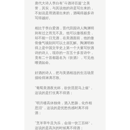
唐代大诗人李白有“斗酒诗百篇”之美
誉，其实，与其说他的诗是写出来的，
不如说是用酒灌出来的，酒喝得越多诗
写得越好。
相比于李白爱酒，晋代田园诗人陶渊明
则有过之而无不及。他可以傲视权贵，
却不能一日无酒，在美酒面前，他的傲
骨傲气顷刻间可以土崩瓦解。陶渊明称
得上是
中国文学史
上第一个大量写饮酒
诗的诗人，现存的一百五十多首诗中，
竟有二十首都题名为《饮酒》，可见他
嗜酒如命。
好酒的诗人，把与美酒相连的生活场景
描绘得淋漓尽致。
“葡萄美酒夜光杯，欲饮琵琶马上催”，
这说的是打仗离不得酒；
“明月楼高休独倚，酒入愁肠，化作相
思泪”，这说的是忧愁伤感时离不得
酒；
“烹羊宰牛且为乐，会须一饮三百杯”，
这说的是高兴的时候离不得酒；