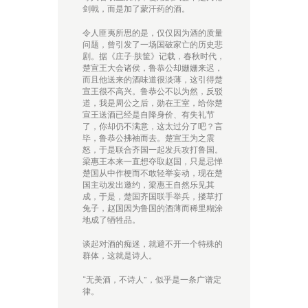
剑戟，而是加了蒙汗药的酒。
令人匪夷所思的是，仅仅因为酒的质量
问题，曾引发了一场国破家亡的历史悲
剧。据《庄子·肤筐》记载，春秋时代，
楚宣王
大会诸侯，
鲁恭
公却姗姗来迟，
而且他送来的酒味道很淡薄，这引得楚
宣王很不高兴。
鲁恭
公不以为然，反驳
道，我是周公之后，勋在王室，给你楚
宣王送酒已经是自降身价、有失礼节
了，你却仍不满意，这太过分了吧？言
毕，
鲁恭
公拂袖而去。楚宣王为之震
怒，于是联合齐国一起发兵攻打鲁国。
梁惠王本来一直想夺取赵国，只是忌惮
楚国从中作梗而不敢轻举妄动，现在楚
国主动发出邀约，梁惠王自然乐见其
成，于是，楚国齐国联手举兵，搂草打
兔子，赵国因为鲁国的酒薄而稀里糊涂
地成了牺牲品。
谈起对酒的痴迷，就避不开一个特殊的
群体，这就是诗人。
“无美酒，不诗人”，似乎是一条广谱定
律。