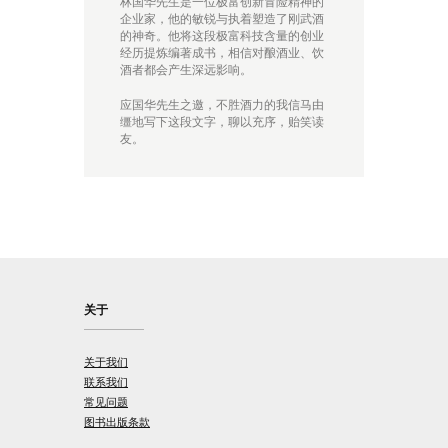
林国华先生是一位极富创新冒险精神的
企业家，他的敏锐与执着塑造了刚武酒
的神奇。他将这段极富科技含量的创业
经历提炼编著成书，相信对酿酒业、饮
酒者都会产生深远影响。
应国华先生之邀，不胜酒力的我信马由
缰地写下这段文字，聊以充序，贻笑读
友。
关于
关于我们
联系我们
常见问题
图书出版条款