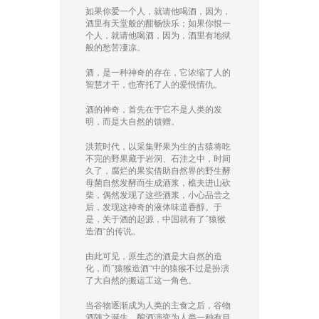
如果你爱一个人，就请他喝酒，因为，
酒里有天堂般的酣畅快乐；如果你恨一
个人，就请他喝酒，因为，酒里有地狱
般的愁苦凄凉。
酒，是一种神奇的存在，它浓缩了人的
智慧才干，也寄托了人的爱恨情仇。
酒的神奇，首先在于它不是人类的发
明，而是大自然的馈赠。
洪荒时代，以采集野果为生的
古猿
将吃
不完的野果藏于岩洞、石洼之中，时间
久了，腐烂的果实借助自然界的野生酵
母菌
自然发酵
而生成酒浆，樵夫进山砍
柴，偶然发现了这些酒浆，小心品尝之
后，发现这神奇的液体味道香醇。于
是，关于酒的起源，中国就有了“猿猴
造酒”的传说。
由此可见，原生态的酒是大自然的造
化，而“猿猴造酒”中的猿猴不过是扮演
了大自然的搬运工这一角色。
当谷物逐渐成为人类的主食之后，谷物
酒随之诞生，酿酒演变为人类一种有目