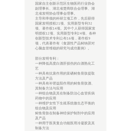
国家自主创新示范区生物医药行业协会
副理事长、湖北省楚商联合会理事、湖
北省发明协会理事会理事。
主导和率领的科研立项工作，先后获得
国家发明授权21项、实用新型专利32
项、著作权14项。其中个人获得国家发
明授权12项、实用新型专利24项、各种
创新型技术专利公布16项，著作权9
项，代表著作有《食源性产品鲟纳茯对
心脑血管维稳的研究与成功案例》。
部分发明专利：
一种降低高度白酒肝损伤的白酒熟化工
艺
一种具有抗衰作用的富硒鲟鱼骨肽提取
方法及产品
一种具有补肾益阳作用的鲟鱼骨肽酒、
其制备方法与应用
一种组合物及其在制备防治心血管疾病
药物中的应用
一种维护女性下生殖系统微生态平衡的
组合物及应用
鲟鱼骨肽在制备神经保护制剂中的应用
及产品
一种用于医美复合功能医用冷凝胶及其
制备方法