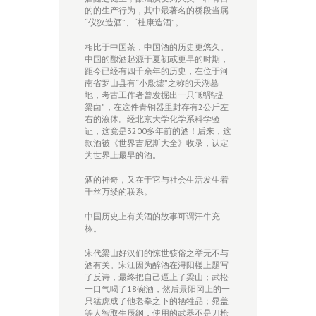
的的生产行为，其中最著名的桥段当属
“仪狄造酒”、“杜康造酒”。
相比于中国茶，中国酒的历史更悠久。
中国的酿酒起源于夏初或更早的时期，
距今已经有四千余年的历史，在位于河
南省罗山县有“小殷墟”之称的天湖墓
地，考古工作者曾发掘出一只“鸱鸮提
梁卣”，在这件青铜器里封存有2公斤左
右的液体。经北京大学化学系科学验
证，这竟是3200多年前的酒！后来，这
款酒被《世界吉尼斯大全》收录，认定
为世界上最早的酒。
酒的神奇，又在于它与社会生活发生着
千丝万缕的联系。
中国历史上有关酒的故事可谓汗牛充
栋。
宋代梁山好汉们的惊世骇俗之举无不与
酒有关。宋江因为醉酒在浔阳楼上题写
了反诗，最终把自己逼上了梁山；武松
一口气喝了18碗酒，然后景阳冈上的一
只猛虎成了他老拳之下的牺牲品；晁盖
等人智取生辰纲，使用的武器不是刀枪