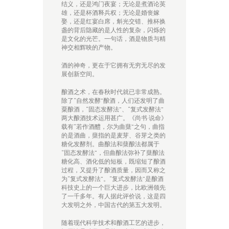
结义，还是鸿门夜宴；无论是煮酒论英
雄，还是杯酒释兵权；无论是婚丧嫁
娶，还是红宴白席，斛光交错、推杯换
盏的背后隐藏的是人性的复杂，闪烁的
是文化的光芒。一句话，酒是物质与精
神交相辉映的产物。
酒的神奇，更在于它拥有无穷无尽的发
展创新空间。
酿酒之术，在春秋时代就已非常成熟。
除了“
自然发酵
”酿酒，人们还发明了曲
粟酿酒，“
固态发酵法
”、“复式发酵法”
两大酿酒技术运用甚广。《尚书·说命》
载有“若作酒醴，尔为曲蘖”之句，曲指
的是
酒曲
，蘖指的是
麦芽
、
谷芽
之类的
糖化发酵剂
。曲酿法和蘖酿法都属于
“固态发酵法”，但曲酿法弥补了蘖酿法
糖化高、酒化低的短板，既缩短了酿酒
过程，又提升了酿酒质量，因而又称之
为“复式发酵法”。“复式发酵法”是酿酒
科技史上的一个巨大进步，比欧洲领先
了一千多年。有人据此评价说，这是
四
大发明
之外，中国古代的第五大发明。
随着现代科学技术和酿酒工艺的进步，