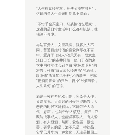
“人生得意须尽欢，莫使金樽空对月”，
这说的是人生高光时刻离不得酒；
“不惜千金买宝刀，貂裘换酒也堪豪”，
这说的是日常生活中什么都可以缺，唯
独酒不可少。
与达官贵人、文臣武将、骚客文人不
同，普通百姓对酒的喜爱则尽在不言
中。置身于“舒心小酒天天有，惬意生
活日日长”的市井阡陌，他们于浅酌豪
饮中同样能体会到李白“举杯邀明月”的
雅兴，杜甫“白日放歌须纵酒”的洒脱，
欧阳修“酒逢知己千杯少”的豪爽，苏轼
“把酒问青天”的狂放，曹操“对酒当歌，
人生几何”的苍凉。
酒是一枚神奇的双刃剑，它既是天使，
又是魔鬼。人高兴的时候它能助兴，人
悲伤的时候它能解忧，它能带给人勇
气、慰藉， 也能带给人愤怒、癫狂，它
既能成事成人，也能误事误人。有人爱
酒，有人恨酒，然而，爱也罢，恨也
罢，要承认的是，酒不只是一种饮品，
它早已升华为一种文化，无论是桃园三