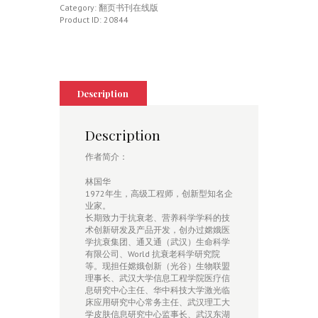
新
Category:
翻页书刊在线版
与
Product ID:
20844
探
索
quantity
Description
Description
作者简介：
林国华
1972年生，高级工程师，创新型知名企
业家。
长期致力于抗衰老、营养科学学科的技
术创新研发及产品开发，创办过嫦娥医
学抗衰集团、通又通（武汉）生命科学
有限公司、World 抗衰老科学研究院
等。现担任嫦娥创新（光谷）生物联盟
理事长、武汉大学信息工程学院医疗信
息研究中心主任、华中科技大学激光临
床应用研究中心常务主任、武汉理工大
学皮肤信息研究中心监事长、武汉东湖