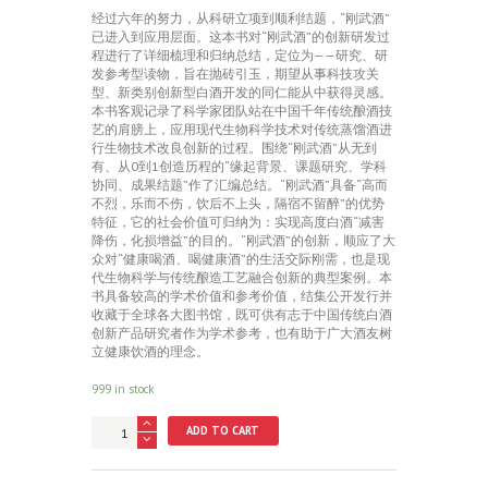
经过六年的努力，从科研立项到顺利结题，“刚武酒”
已进入到应用层面。这本书对“刚武酒”的创新研发过
程进行了详细梳理和归纳总结，定位为——研究、研
发参考型读物，旨在抛砖引玉，期望从事科技攻关
型、新类别创新型白酒开发的同仁能从中获得灵感。
本书客观记录了科学家团队站在中国千年传统酿酒技
艺的肩膀上，应用现代生物科学技术对传统蒸馏酒进
行生物技术改良创新的过程。围绕“刚武酒”从无到
有、从0到1创造历程的“缘起背景、课题研究、学科
协同、成果结题”作了汇编总结。“刚武酒”具备“高而
不烈，乐而不伤，饮后不上头，隔宿不留醉”的优势
特征，它的社会价值可归纳为：实现高度白酒“减害
降伤，化损增益”的目的。“刚武酒”的创新，顺应了大
众对“健康喝酒、喝健康酒”的生活交际刚需，也是现
代生物科学与传统酿造工艺融合创新的典型案例。本
书具备较高的学术价值和参考价值，结集公开发行并
收藏于全球各大图书馆，既可供有志于中国传统白酒
创新产品研究者作为学术参考，也有助于广大酒友树
立健康饮酒的理念。
999 in stock
刚
ADD TO CART
武
酒
创