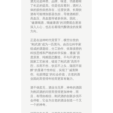
酒无论是种类、品牌、味道、功效都有
了长足的提高。但是也应看到，酒对人
体的损伤依然存在，过度饮酒、长期饮
酒有可能增加脏器负担，导致酒精肝、
高血压、高血脂等诸多疾病。因此，
“健康喝酒，喝健康酒”的消费观念逐渐
深入人心，也左右着现代酿酒业的发展
方向。
正是在这种时代背景下，横空出世的
“刚武酒”成为一匹黑马。由百位科学家
组成的课题组，分工协作、依靠缜密的
科技思维和严格的科学实验，遵循“原
度原浆、纯粮固态酿造、不勾不调”的
国家工艺标准，锻造了刚武酒“高而不
烈，乐而不伤，饮后不上头，隔宿不留
醉”的显著个性特征，实现了“减害降
伤、化损增益”的社会价值，古老的酒
业因此而变得年轻而更富有魅力。
酒干倘卖无，酒业当无界，神奇的酒因
为刚武酒的问世而变得更加神奇，而
且，有理由相信，刚武酒的创新步伐不
会停歇，它会为古老的酒业创造一个又
一个的神奇。