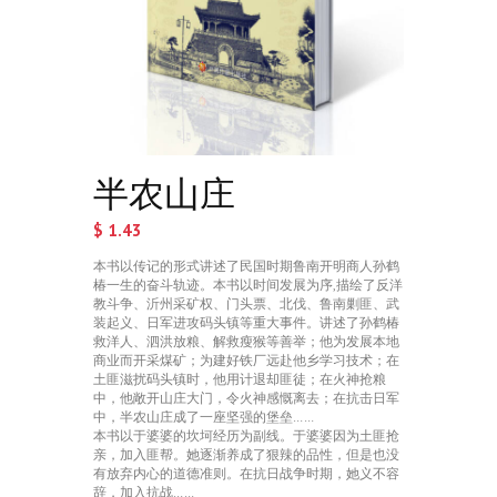
半农山庄
$
1.43
本书以传记的形式讲述了民国时期鲁南开明商人孙鹤
椿一生的奋斗轨迹。本书以时间发展为序,描绘了反洋
教斗争、沂州采矿权、门头票、北伐、鲁南剿匪、武
装起义、日军进攻码头镇等重大事件。讲述了孙鹤椿
救洋人、泗洪放粮、解救瘦猴等善举；他为发展本地
商业而开采煤矿；为建好铁厂远赴他乡学习技术；在
土匪滋扰码头镇时，他用计退却匪徒；在火神抢粮
中，他敞开山庄大门，令火神感慨离去；在抗击日军
中，半农山庄成了一座坚强的堡垒……
本书以于婆婆的坎坷经历为副线。于婆婆因为土匪抢
亲，加入匪帮。她逐渐养成了狠辣的品性，但是也没
有放弃内心的道德准则。在抗日战争时期，她义不容
辞，加入抗战……