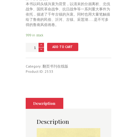
本书以码头镇兴衰为背景，以清末的分崩离析、北伐
战争、国民革命战争、抗日战争等一系列重大事件为
依托，描述了千年古镇的兴衰。同时也用大量笔触描
绘了鲁南的民俗、沂河、古镇、采莲湖……是不可多
得的鲁南风俗画卷。
999 in stock
半
ADD TO CART
农
山
庄
quantity
Category:
翻页书刊在线版
Product ID:
2533
Description
Description