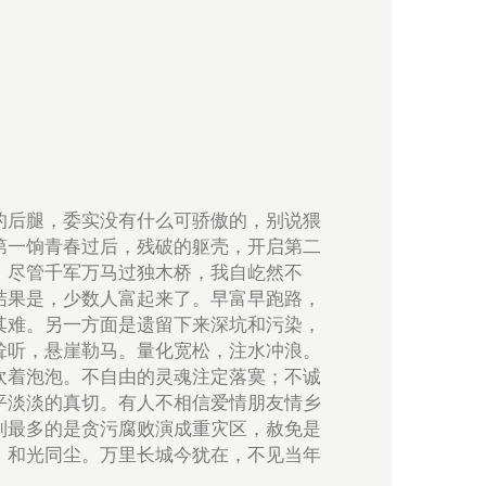
的后腿，委实没有什么可骄傲的，别说猥
第一饷青春过后，残破的躯壳，开启第二
。尽管千军万马过独木桥，我自屹然不
结果是，少数人富起来了。早富早跑路，
其难。另一方面是遗留下来深坑和污染，
耸听，悬崖勒马。量化宽松，注水冲浪。
吹着泡泡。不自由的灵魂注定落寞；不诚
平淡淡的真切。有人不相信爱情朋友情乡
到最多的是贪污腐败演成重灾区，赦免是
，和光同尘。万里长城今犹在，不见当年