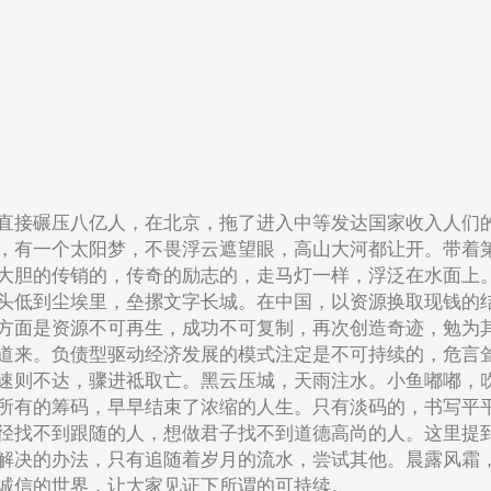
直接碾压八亿人，在北京，拖了进入中等发达国家收入人们
，有一个太阳梦，不畏浮云遮望眼，高山大河都让开。带着
大胆的传销的，传奇的励志的，走马灯一样，浮泛在水面上
头低到尘埃里，垒摞文字长城。在中国，以资源换取现钱的
方面是资源不可再生，成功不可复制，再次创造奇迹，勉为
道来。负债型驱动经济发展的模式注定是不可持续的，危言
速则不达，骤进祗取亡。黑云压城，天雨注水。小鱼嘟嘟，
所有的筹码，早早结束了浓缩的人生。只有淡码的，书写平
径找不到跟随的人，想做君子找不到道德高尚的人。这里提
解决的办法，只有追随着岁月的流水，尝试其他。晨露风霜
诚信的世界，让大家见证下所谓的可持续。