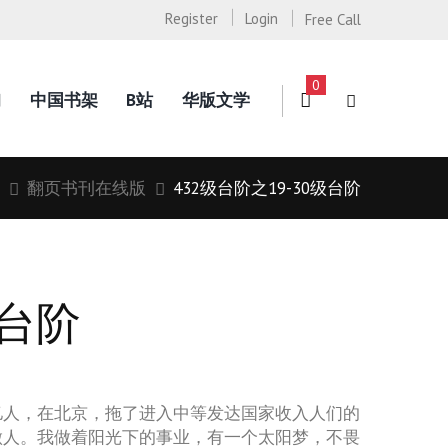
Register
Login
Free Call
0
询
中国书架
B站
华版文学
翻页书刊在线版
432级台阶之19-30级台阶
级台阶
亿人，在北京，拖了进入中等发达国家收入人们的
做人。我做着阳光下的事业，有一个太阳梦，不畏