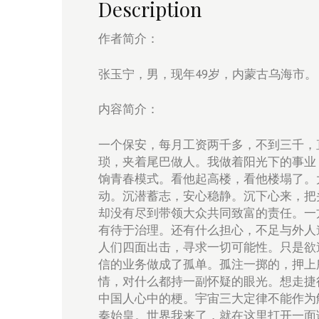
Description
作者简介：
张玉宁，男，现年49岁，内蒙古乌海市。
内容简介：
一个保安，每月工资两千多，不到三千，
琐，夹着尾巴做人。我做着阳光下的事业
饷青春模式。看他起高楼，看他楼塌了。
动。沉潜蓄志，安心稳静。沉下心来，把
却没有尽到带领大众共同致富的责任。一
有待于治理。还有什么担心，不足与外人
人们四面出击，寻求一切可能性。只是欲
信的业务做成了孤单。孤注一掷的，押上
情，对什么都持一副怀疑的眼光。想走捷
中国人心中的梗。宇宙三大定律不能作为
秦始皇。世界我来了，就在这里打开一面