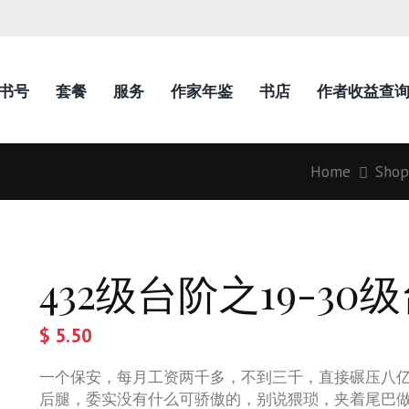
N书号
套餐
服务
作家年鉴
书店
作者收益查
Home
Shop
432级台阶之19-30
$
5.50
一个保安，每月工资两千多，不到三千，直接碾压八
后腿，委实没有什么可骄傲的，别说猥琐，夹着尾巴