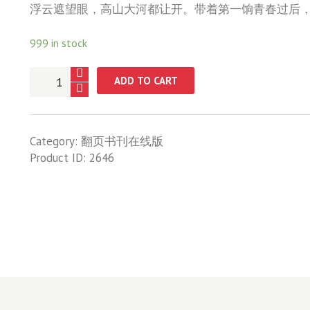
浮云遮望眼，高山大河都让开。带着第一饷青春过后，
999 in stock
432
ADD TO CART
级
台
阶
Category:
翻页书刊在线版
之
Product ID:
2646
19-
30
级
台
阶
quantity