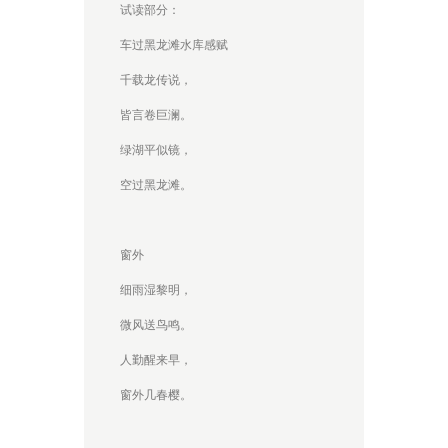
试读部分：
车过黑龙滩水库感赋
千载龙传说，
皆言卷巨澜。
绿湖平似镜，
空过黑龙滩。
窗外
细雨湿黎明，
微风送鸟鸣。
人勤醒来早，
窗外几春樱。