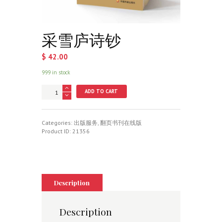
采雪庐诗钞
$
42.00
999 in stock
采
ADD TO CART
雪
庐
诗
钞
Categories:
出版服务
,
翻页书刊在线版
quantity
Product ID:
21356
Description
Description