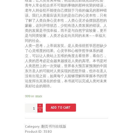
歧途，让人类背离幸福，制造或忧郁或焦虑的社会
青年人常会犯企求不可能的事物的那种光荣的错误，
老年人则会犯不能使自己摆脱于习俗的偏见的那种错
误。我们人类最应该关注的是自己的心灵本性，只有
了解了人类自身心灵本性，人类心灵才会摆脱思想的
蒙蔽，达到开悟状态，少犯有违人类发展的错误。人
类的发展是寻找幸福，而不是与自然宇宙较量，更不
是与同类较量，人类才会走向共同的未来——幸福大
同的社会。
人类一思考，上帝就发笑。是人类传统哲学思想缺少
了心灵维度的结果。心灵学和心相学哲学体系的建
立，可以让人类站上五维的角度去看世界，看自己，
人类的思考必定会越来越接近人类的真理。本书是对
人类思想上的一次突破，世界各大预言家预测的中国
东方圣人的可能对人类实现的思想升级，也许在圣人
没有出现之前，如果每个人能够理解和掌握本书的理
论发挥出其潜在的价值，本书就可以完成人类对未来
美好社会的期待。
999 in stock
《心
ADD TO CART
灵
学
—
认
Category:
翻页书刊在线版
识
Product ID:
3580