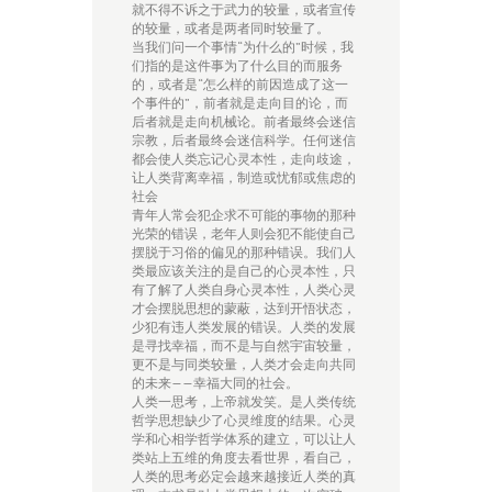
就不得不诉之于武力的较量，或者宣传
的较量，或者是两者同时较量了。
当我们问一个事情“为什么的”时候，我
们指的是这件事为了什么目的而服务
的，或者是“怎么样的前因造成了这一
个事件的”，前者就是走向目的论，而
后者就是走向机械论。前者最终会迷信
宗教，后者最终会迷信科学。任何迷信
都会使人类忘记心灵本性，走向歧途，
让人类背离幸福，制造或忧郁或焦虑的
社会
青年人常会犯企求不可能的事物的那种
光荣的错误，老年人则会犯不能使自己
摆脱于习俗的偏见的那种错误。我们人
类最应该关注的是自己的心灵本性，只
有了解了人类自身心灵本性，人类心灵
才会摆脱思想的蒙蔽，达到开悟状态，
少犯有违人类发展的错误。人类的发展
是寻找幸福，而不是与自然宇宙较量，
更不是与同类较量，人类才会走向共同
的未来——幸福大同的社会。
人类一思考，上帝就发笑。是人类传统
哲学思想缺少了心灵维度的结果。心灵
学和心相学哲学体系的建立，可以让人
类站上五维的角度去看世界，看自己，
人类的思考必定会越来越接近人类的真