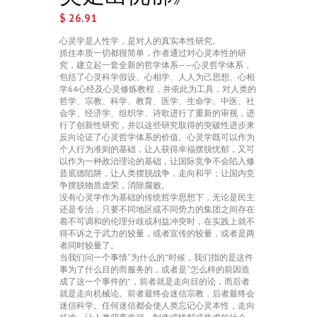
$
26.91
心灵学是人性学，是对人的真实本性研究。
抓住本质一切都很简单，作者通过对心灵本性的研
究，建立起一套全新的哲学体系——心灵哲学体系，
包括了心灵科学假设、心相学、人人为己思想、心相
学64心经及心灵修炼教程，并依此为工具，对人类的
哲学、宗教、科学、教育、医学、生命学、中医、社
会学、经济学、组织学、诗歌进行了重新的审视，进
行了创新性研究，并以这些研究取得的突破性进步来
反向论证了心灵哲学体系的价值。心灵学既可以作为
个人行为准则的基础，让人获得幸福摆脱忧郁，又可
以作为一种政治理论的基础，让国际竞争不会陷入修
昔底德陷阱，让人类摆脱战争，走向和平；让国内竞
争摆脱物质虚荣，消除腐败。
没有心灵学作为基础的传统哲学思想下，无论是民主
还是专治，只要不同地区或不同势力的集团之间存在
着不可调和的伦理分歧或利益冲突时，在实践上就不
得不诉之于武力的较量，或者宣传的较量，或者是两
者同时较量了。
当我们问一个事情“为什么的”时候，我们指的是这件
事为了什么目的而服务的，或者是“怎么样的前因造
成了这一个事件的”，前者就是走向目的论，而后者
就是走向机械论。前者最终会迷信宗教，后者最终会
迷信科学。任何迷信都会使人类忘记心灵本性，走向