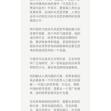
海尔布隆纳在他的著作《马克思主义：
赞成与反对》中表示，要探索人类社会
发展前景，必须向马克思求教，人类社
会至今仍然生活在马克思所阐明的发展
规律之中。
而中国作为坚持马克思哲学观的最大的
发展中国家，四十年的飞速发展，他的
成功和不足，给世界各国提供哪些经
验、教训来参考和借鉴，是值得包括中
国在内全世界所有的国家都有必要去思
考的和值得思考的一个命题。
中国作为古老东方文明代表，正在对哲
学广泛地研究，对一切有益的知识体系
和研究方法，都在有选择地借鉴吸收。
找到解决人类问题的方案，世界各国也
有必要参考一下作为世界人口最大的国
家——中国人的世界观、方法论。观察
中国的哲学思想，需要从一个宽广的视
角，放到世界发展历史中去看。
任何具有独创性的研究，都要从各国实
际出发，坚持实践的观点、历史的观
点、辩证的观点、发展的观点，在实践