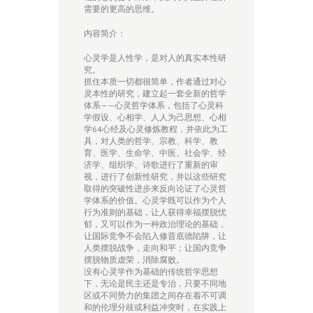
需要的更高的思维。
内容简介：
心灵学是人性学，是对人的真实本性研
究。
抓住本质一切都很简单，作者通过对心
灵本性的研究，建立起一套全新的哲学
体系——心灵哲学体系，包括了心灵科
学假设、心相学、人人为己思想、心相
学64心经及心灵修炼教程，并依此为工
具，对人类的哲学、宗教、科学、教
育、医学、生命学、中医、社会学、经
济学、组织学、诗歌进行了重新的审
视，进行了创新性研究，并以这些研究
取得的突破性进步来反向论证了心灵哲
学体系的价值。心灵学既可以作为个人
行为准则的基础，让人获得幸福摆脱忧
郁，又可以作为一种政治理论的基础，
让国际竞争不会陷入修昔底德陷阱，让
人类摆脱战争，走向和平；让国内竞争
摆脱物质虚荣，消除腐败。
没有心灵学作为基础的传统哲学思想
下，无论是民主还是专治，只要不同地
区或不同势力的集团之间存在着不可调
和的伦理分歧或利益冲突时，在实践上