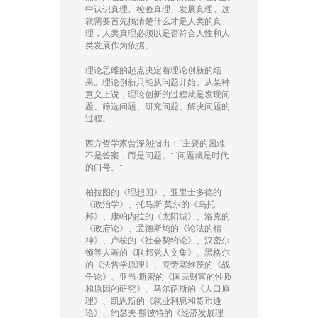
中认识真理、检验真理、发展真理。这
就需要首先搞清楚什么才是人类的真
理，人类真理必须以是否符合人性和人
类发展作为依据。
理论思维的起点决定着理论创新的结
果。理论创新只能从问题开始。从某种
意义上说，理论创新的过程就是发现问
题、筛选问题、研究问题、解决问题的
过程。
西方哲学家曾深刻指出：“主要的困难
不是答案，而是问题。”“问题就是时代
的口号。”
柏拉图的《理想国》、亚里士多德的
《政治学》、托马斯·莫尔的《乌托
邦》、康帕内拉的《太阳城》、洛克的
《政府论》、孟德斯鸠的《论法的精
神》、卢梭的《社会契约论》、汉密尔
顿等人著的《联邦党人文集》、黑格尔
的《法哲学原理》、克劳塞维茨的《战
争论》、亚当·斯密的《国民财富的性质
和原因的研究》、马尔萨斯的《人口原
理》、凯恩斯的《就业利息和货币通
论》、约瑟夫·熊彼特的《经济发展理