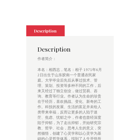
心
灵
走
出
忧
郁》
Description
quantity
Description
作者简介：
本名：相西志，笔名：相子 1971年6月
2日出生于山东胶南一个普通农民家
庭。大学毕业后先后从事过技术、管
理、策划、投资等多种不同的工作，后
来又经过了独立创业，做过贸易、咨
询、教育等行业。作者认为生命的珍贵
在于经历，喜欢挑战、变化、新奇的工
作。科技的发展、生活的富足并未给人
类带来幸福，反而让更多的人陷于迷
茫、焦虑、忧郁之中，作者也曾经深度
陷于抑郁，为了走出抑郁，开始研究宗
教、哲学、社会，思考人生的意义，突
然顿悟，创建了心灵学和以心灵学为基
础的心灵哲学体系，找到了人生开悟所