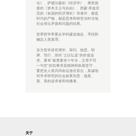
论》、萨缪尔森的《经济学》、弗里德
曼的《资本主义与自由》、西蒙·库兹涅
茨的《各国的经济增长》等著作，都是
时代的产物，都是思考和研究当时当地
社会突出矛盾和问题的结果。
世界哲学界要从学科建设做起，寻找和
确定人类真理。
东方哲学讲究博学、审问、慎思、明
辨、笃行，崇尚“士以弘道”的价值追
求。要有“板凳要坐十年冷，文章不写
一句空”的实事求是精神和执着坚守，
要把全人类共同命运放在首位，真诚地
对学术研究的社会效果负责，做真、
善、美的追求者和传播者。
关于