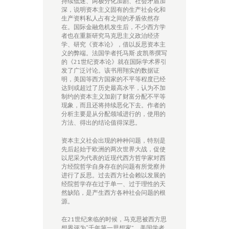
持续低迷、两极分化加剧、社会矛盾加
深，说明资本主义固有的生产社会化和
生产资料私人占有之间的矛盾依然存
在。国际金融危机发生后，不少西方学
者也在重新研究马克思主义政治经济
学、研究《资本论》，借以反思资本主
义的弊端。法国学者托马斯·皮凯蒂撰写
的《21世纪资本论》就在国际学术界引
发了广泛讨论。该书用翔实的数据证
明，美国等西方国家的不平等程度已经
达到或超过了历史最高水平，认为不加
制约的资本主义加剧了财富分配不平等
现象，而且还将持续恶化下去。作者的
分析主要是从分配领域进行的，使用的
方法、得出的结论值得深思。
资本主义社会出现的种种问题，特别是
先后起始于欧洲的两次世界大战，促使
以尼采为代表的近现代西方哲学家对西
方经院哲学自身存在的问题有所觉察并
进行了反思。过去西方社会赖以发展的
经院哲学存在过于单一、过于理性的天
然缺陷，是产生西方各种社会问题的根
源。
在21世纪来临的时候，马克思被西方思
想界评为“千年第一思想家”。美国学者