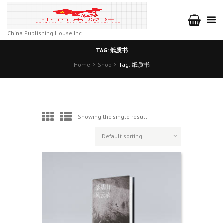
China Publishing House Inc
TAG: 纸质书
Home
Shop
Tag: 纸质书
Showing the single result