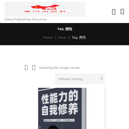
China Publishing House Inc
TAG: 两性
Home
Shop
Tag: 两性
Showing the single result