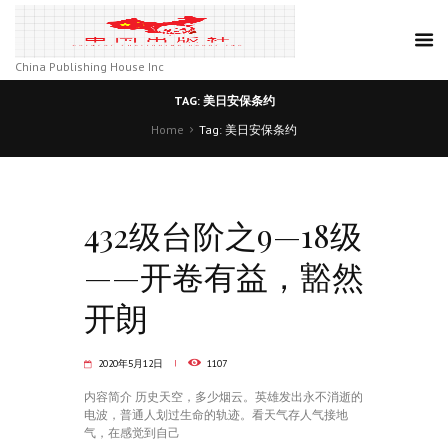
China Publishing House Inc
TAG: 美日安保条约
Home
Tag: 美日安保条约
432级台阶之9—18级
——开卷有益，豁然
开朗
2020年5月12日
1107
​内容简介 历史天空，多少烟云。英雄发出永不消逝的
电波，普通人划过生命的轨迹。看天气存人气接地
气，在感觉到自己